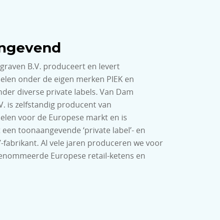
ngevend
raven B.V. produceert en levert
delen onder de eigen merken PIEK en
er diverse private labels. Van Dam
. is zelfstandig producent van
elen voor de Europese markt en is
t een toonaangevende ‘private label’- en
ng’-fabrikant. Al vele jaren produceren we voor
renommeerde Europese retail-ketens en
.