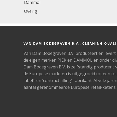
Dammol
Overig
VAN DAM BODEGRAVEN B.V.: CLEANING QUALI
Van Dam Bodegraven B.V. produceert en levert
de eigen merken PIEK en DAMMOL en onder dive
Dam Bodegraven B.V. is zelfstandig producent 
de Europese markt en is uitgegroeid tot een t
label’- en ‘contract filling’-fabrikant. Al vele j
aantal gerenommeerde Europese retail-ketens e