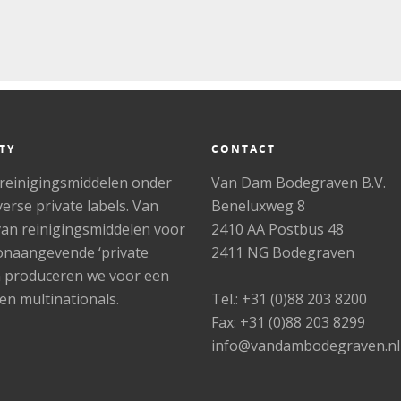
TY
CONTACT
 reinigingsmiddelen onder
Van Dam Bodegraven B.V.
rse private labels. Van
Beneluxweg 8
van reinigingsmiddelen voor
2410 AA Postbus 48
oonaangevende ‘private
2411 NG Bodegraven
aren produceren we voor een
n multinationals.
Tel.: +31 (0)88 203 8200
Fax: +31 (0)88 203 8299
info@vandambodegraven.nl