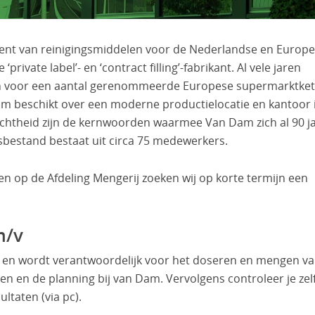
cent van reinigingsmiddelen voor de Nederlandse en Europ
ivate label’- en ‘contract filling’-fabrikant. Al vele jaren
en voor een aantal gerenommeerde Europese supermarktket
m beschikt over een moderne productielocatie en kantoor 
gerichtheid zijn de kernwoorden waarmee Van Dam zich al 90 j
sbestand bestaat uit circa 75 medewerkers.
n op de Afdeling Mengerij zoeken wij op korte termijn een
m/v
 en wordt verantwoordelijk voor het doseren en mengen v
 en de planning bij van Dam. Vervolgens controleer je zel
ltaten (via pc).