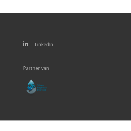
LinkedIn
Partner van
l