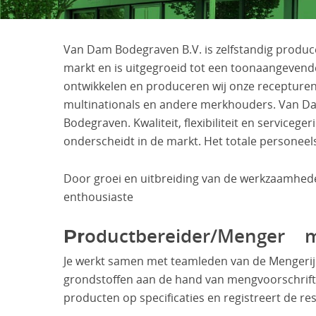
Van Dam Bodegraven B.V. is zelfstandig produ
markt en is uitgegroeid tot een toonaangevende ‘pr
ontwikkelen en produceren wij onze receptur
multinationals en andere merkhouders. Van Da
Bodegraven. Kwaliteit, flexibiliteit en service
onderscheidt in de markt. Het totale personeel
Door groei en uitbreiding van de werkzaamhede
enthousiaste
oductbereider/Menger 
Pr
Je werkt samen met teamleden van de Mengerij
grondstoffen aan de hand van mengvoorschriften
producten op specificaties en registreert de resu