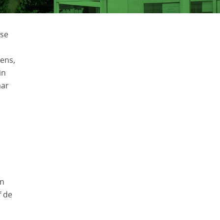
ese
ens,
in
aar
an
f de