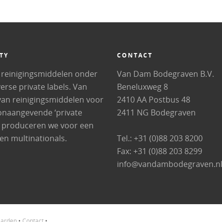
TY
CONTACT
 reinigingsmiddelen onder
Van Dam Bodegraven B.V.
rse private labels. Van
Beneluxweg 8
van reinigingsmiddelen voor
2410 AA Postbus 48
oonaangevende ‘private
2411 NG Bodegraven
aren produceren we voor een
n multinationals.
Tel.: +31 (0)88 203 8200
Fax: +31 (0)88 203 8299
info@vandambodegraven.n
arden
•
Contact
•