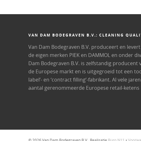
VAN DAM BODEGRAVEN B.V.: CLEANING QUALI
Van Dam Bodegraven B.V. produceert en levert
de eigen merken PIEK en DAMMOL en onder dive
Dam Bodegraven B.V. is zelfstandig producent 
de Europese markt en is uitgegroeid tot een t
label’- en ‘contract filling’-fabrikant. Al vele j
aantal gerenommeerde Europese retail-ketens e
© 2026 Van Dam Bodegraven B.V.. Realisatie
Buro N11
•
Voorwa